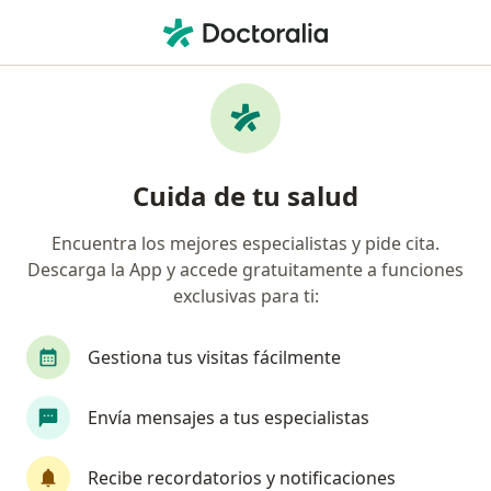
Men
Lesiones En El Pene • Lince, Lima
Filtros
• 1
Seguro
Mapa
Especialistas en Lesiones en el pene en
Cuida de tu salud
Lince
Encuentra los mejores especialistas y pide cita.
Descarga la App y accede gratuitamente a funciones
¿Qué especialidad estás buscando?
exclusivas para ti:
Urólogo
Infectólogo
Médico general
Gestiona tus visitas fácilmente
Envía mensajes a tus especialistas
Recibe recordatorios y notificaciones