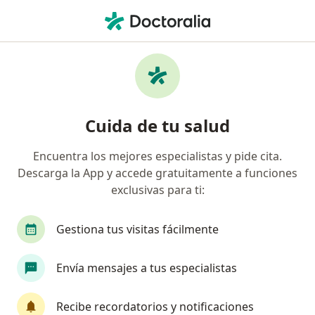
Men
Lesiones En El Pene • Cercado de Lima, Lima
Filtros
• 1
Seguro
Mapa
Especialistas en Lesiones en el pene en
Cuida de tu salud
Cercado de Lima
Encuentra los mejores especialistas y pide cita.
Descarga la App y accede gratuitamente a funciones
¿Qué especialidad estás buscando?
exclusivas para ti:
Infectólogo
Urólogo
Médico general
Gestiona tus visitas fácilmente
Envía mensajes a tus especialistas
Recibe recordatorios y notificaciones