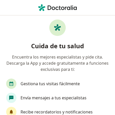
Men
Cáncer De Próstata • Magdalena del Mar, Lima
Filtros
• 1
Seguro
Mapa
Especialistas en Cáncer de próstata en
Cuida de tu salud
Magdalena del Mar
Encuentra los mejores especialistas y pide cita.
Descarga la App y accede gratuitamente a funciones
¿Qué especialidad estás buscando?
exclusivas para ti:
Urólogo
Gestiona tus visitas fácilmente
Envía mensajes a tus especialistas
Recibe recordatorios y notificaciones