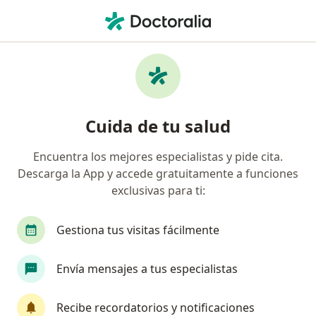
Men
Dislipidemias • Magdalena del Mar, Lima
Filtros
• 1
Seguro
Mapa
Especialistas en Dislipidemias en
Cuida de tu salud
Magdalena del Mar
Encuentra los mejores especialistas y pide cita.
Descarga la App y accede gratuitamente a funciones
¿Qué especialidad estás buscando?
exclusivas para ti:
Nutricionista
Cardiólogo
Internista
Gestiona tus visitas fácilmente
Envía mensajes a tus especialistas
Recibe recordatorios y notificaciones