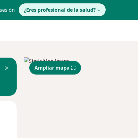
 sesión
¿Eres profesional de la salud?
Ampliar mapa
Mar
Mié
Jue
11 Ago
12 Ago
13 Ago