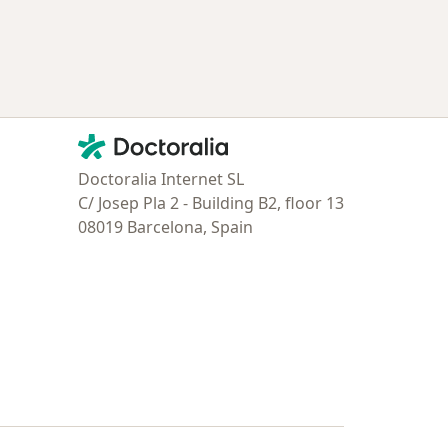
Contacto
Doctoralia - Página de inicio
Doctoralia Internet SL
C/ Josep Pla 2 - Building B2, floor 13
08019 Barcelona, Spain