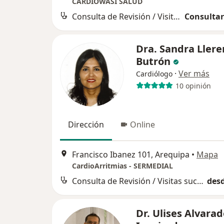
CARDIOWASI SALUD
Consulta de Revisión / Visitas sucesivas
Consultar
Dra. Sandra Ller
Butrón
·
Ver más
Cardiólogo
10 opinión
Dirección
Online
Francisco Ibanez 101, Arequipa
•
Mapa
CardioArritmias - SERMEDIAL
Consulta de Revisión / Visitas sucesivas
desd
Dr. Ulises Alvara