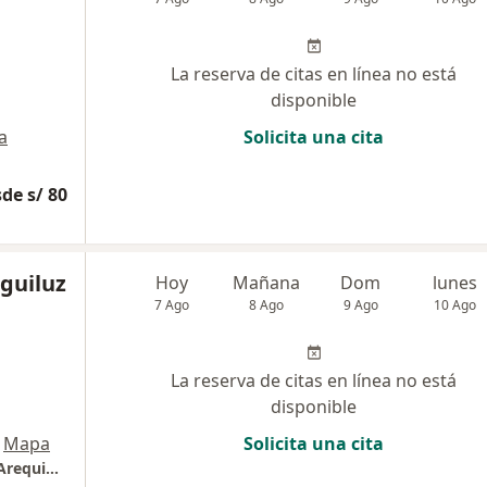
La reserva de citas en línea no está
disponible
a
Solicita una cita
de s/ 80
Eguiluz
Hoy
Mañana
Dom
lunes
7 Ago
8 Ago
9 Ago
10 Ago
La reserva de citas en línea no está
disponible
Mapa
Solicita una cita
Cardiosalud - Cardiólogos profesionales en Arequipa Centro especializado en Cardiologia