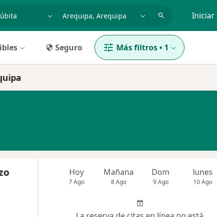
dad, enfermedad o nombre
p. ej. Lima
Iniciar
ibles
Seguro
Más filtros
•
1
quipa
zo
Hoy
Mañana
Dom
lunes
7 Ago
8 Ago
9 Ago
10 Ago
La reserva de citas en línea no está