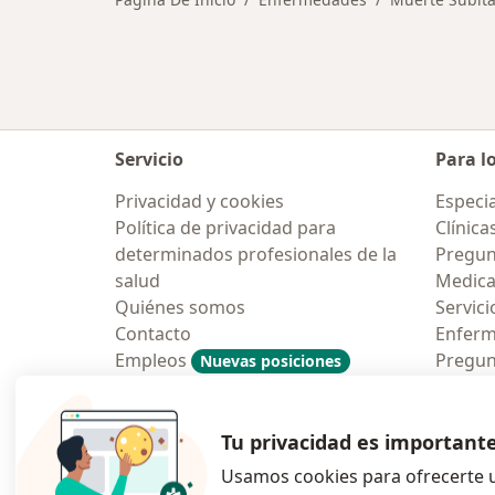
Servicio
Para l
Privacidad y cookies
Especia
Política de privacidad para
Clínica
determinados profesionales de la
Pregun
salud
Medic
Quiénes somos
Servici
Contacto
Enfer
Empleos
Pregun
Nuevas posiciones
Condiciones Generales de
Aplicac
Contratación
Tu privacidad es important
Usamos cookies para ofrecerte u