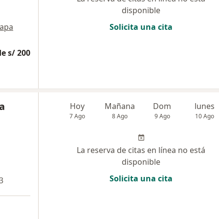
disponible
apa
Solicita una cita
e s/ 200
a
Hoy
Mañana
Dom
lunes
7 Ago
8 Ago
9 Ago
10 Ago
La reserva de citas en línea no está
disponible
Solicita una cita
3