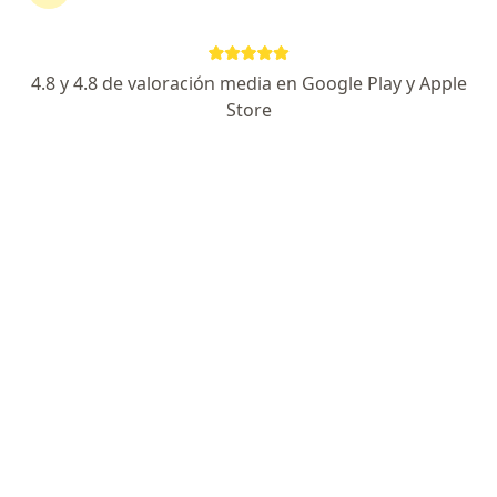
Dr. Michel Butrón Calderón
4.8 y 4.8 de valoración media en Google Play y Apple
Cardiólogo
Store
245 opinión
Dirección 1
Dirección 2
Av. Ejército 710, Edificio "El Peral", Of. 504 - Cayma, Arequipa
•
Mapa
CARDIOAQP - Consultorio privado
Consulta de Revisión / Visitas sucesivas
S/ 170
Este especialista no ofrece reserva de cita en línea en esta dirección.
Solicita una cita