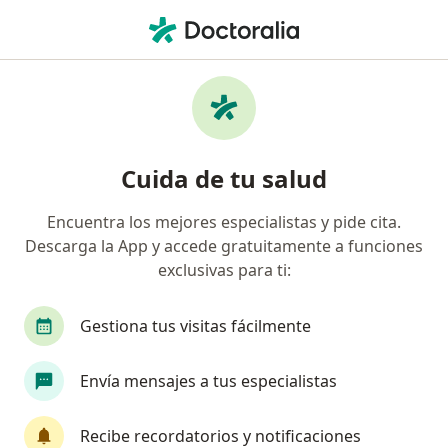
Men
Soplo Cardiaco • Arequipa, Arequipa
Filtros
• 1
Seguro
Mapa
Especialistas en Soplo cardiaco en Arequipa
Cuida de tu salud
Encuentra los mejores especialistas y pide cita.
¿Qué especialidad estás buscando?
Descarga la App y accede gratuitamente a funciones
Cardiólogo
Pediatra
exclusivas para ti:
Gestiona tus visitas fácilmente
Envía mensajes a tus especialistas
Recibe recordatorios y notificaciones