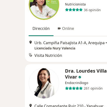
Nutricionista
36 opinión
Dirección
Online
Urb. Campiña Paisajista A1-A, Arequipa
•
Licenciada Nury Valencia
Visita Nutrición
Dra. Lourdes Villa
Vivar
Endocrinólogo
261 opinión
Calle Comandante Ruiz 210 - Yanahuara, Arequipa