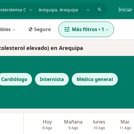
dad, enfermedad o nombre
p. ej. Lima
Iniciar
ibles
Seguro
Más filtros
•
1
colesterol elevado) en Arequipa
Cardiólogo
Internista
Médico general
Hoy
Mañana
lunes
Mar
8 Ago
9 Ago
10 Ago
11 Ago