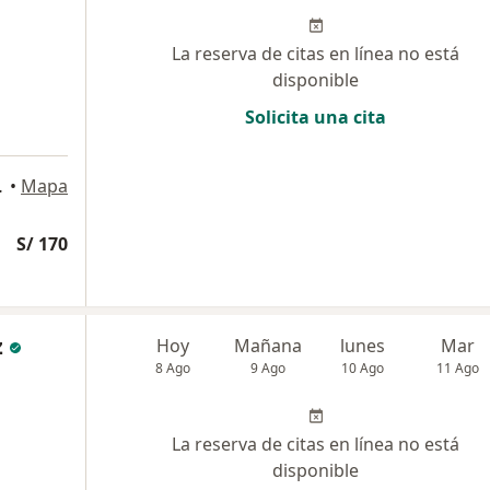
La reserva de citas en línea no está
disponible
Solicita una cita
Cayma, Arequipa
•
Mapa
S/ 170
z
Hoy
Mañana
lunes
Mar
8 Ago
9 Ago
10 Ago
11 Ago
La reserva de citas en línea no está
disponible