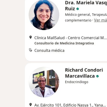
Dra. Mariela Vas
Ruiz
Médico general, Terapeut
·
Ver má
complementario
Clìnica MallSalud - Centro Comercial Mall Aventura de Avenida Porongoche, Paucarpata
Consultorio de Medicina Integrativa
Consulta médica
Richard Condori
Marcavillaca
Endocrinólogo
Av. Ejército 101, Edificio Nasya 1., Yanahuara