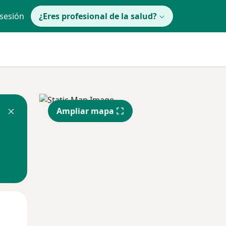
 sesión
¿Eres profesional de la salud?
Ampliar mapa
Mié
Jue
Vie
12 Ago
13 Ago
14 Ago