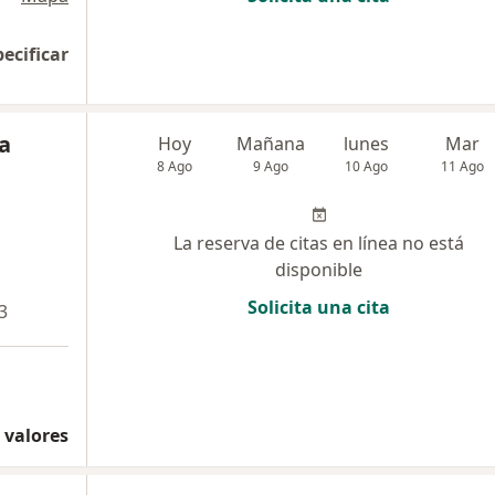
pecificar
a
Hoy
Mañana
lunes
Mar
8 Ago
9 Ago
10 Ago
11 Ago
La reserva de citas en línea no está
disponible
Solicita una cita
3
 valores