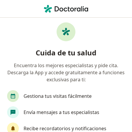
Men
Valvulopatías • Arequipa, Arequipa
Filtros
• 1
Seguro
Mapa
Especialistas en Valvulopatías en Arequipa
Cuida de tu salud
Encuentra los mejores especialistas y pide cita.
¿Qué especialidad estás buscando?
Descarga la App y accede gratuitamente a funciones
Cardiólogo
Cirujano cardiovascular y torácico
exclusivas para ti:
Gestiona tus visitas fácilmente
Envía mensajes a tus especialistas
Recibe recordatorios y notificaciones