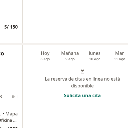
S/ 150
co
Hoy
Mañana
lunes
Mar
8 Ago
9 Ago
10 Ago
11 Ago
La reserva de citas en línea no está
disponible
Solicita una cita
3
Online
170 & Av. Javier Prado Este
•
Mapa
Grupo Medyco Edificio More Torre del Golf Oficina 503