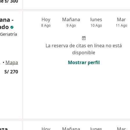
e s/ 300
ana -
Hoy
Mañana
lunes
Mar
zado
8 Ago
9 Ago
10 Ago
11 Ago
Geriatría
La reserva de citas en línea no está
disponible
a USA), Lima
•
Mapa
Mostrar perfil
S/ 270
oza
Hoy
Mañana
lunes
Mar