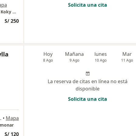
apa
Solicita una cita
Torre de consultorios Anglo Americana - Dr. Koky Olivas - Neumólogo - Apnea de sueño
S/ 250
lla
Hoy
Mañana
lunes
Mar
8 Ago
9 Ago
10 Ago
11 Ago
La reserva de citas en línea no está
disponible
Solicita una cita
790, Magdalena del Mar
•
Mapa
ulmonar
S/ 120