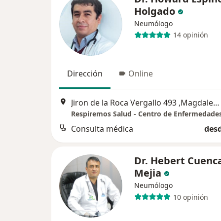
Holgado
Neumólogo
14 opinión
Dirección
Online
Jiron de la Roca Vergallo 493 ,Magdalena del Mar OFICINA 705, Lima
Consulta médica
desd
Dr. Hebert Cuenc
Mejia
Neumólogo
10 opinión