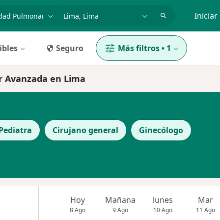
dad, enfermedad o nombre
p. ej. Lima
Iniciar
ibles
Seguro
Más filtros
•
1
r Avanzada en Lima
Pediatra
Cirujano general
Ginecólogo
Hoy
Mañana
lunes
Mar
8 Ago
9 Ago
10 Ago
11 Ago