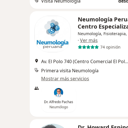
Visita Neumología
desd
Neumología Peru
Centro Especiali
Neumología, Fisioterapia, 
·
Ver más
74 opinión
Av. El Polo 740 (Centro Comercial El Polo, Edificio C. Alt Embajad
Primera visita Neumología
Mostrar más servicios
Dr. Alfredo Pachas
Neumólogo
Dr. Howard Espin