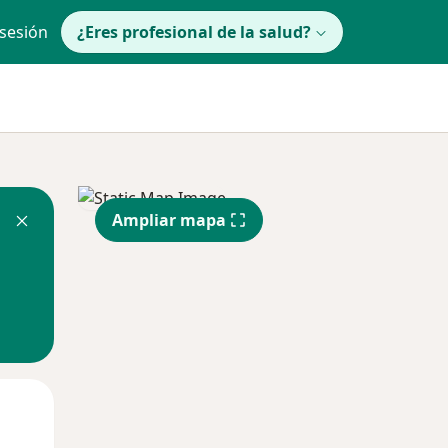
 sesión
¿Eres profesional de la salud?
Ampliar mapa
Mié
Jue
Vie
12 Ago
13 Ago
14 Ago