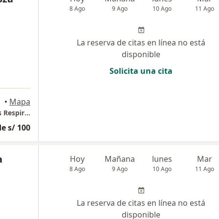
8 Ago
9 Ago
10 Ago
11 Ago
La reserva de citas en línea no está
disponible
Solicita una cita
•
Mapa
Respiremos Salud - Centro de Enfermedades Respiratorias
e s/ 100
a
Hoy
Mañana
lunes
Mar
8 Ago
9 Ago
10 Ago
11 Ago
La reserva de citas en línea no está
disponible