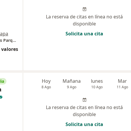
La reserva de citas en línea no está
disponible
apa
Solicita una cita
Dra. Kelly Castillo - Neumóloga (Consultorios Parque Norte)
 valores
Hoy
Mañana
lunes
Mar
ia
8 Ago
9 Ago
10 Ago
11 Ago
a
La reserva de citas en línea no está
disponible
Solicita una cita