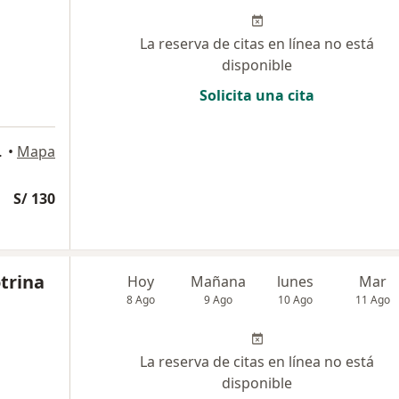
La reserva de citas en línea no está
disponible
Solicita una cita
 del Perú., Pueblo Libre
•
Mapa
S/ 130
otrina
Hoy
Mañana
lunes
Mar
8 Ago
9 Ago
10 Ago
11 Ago
La reserva de citas en línea no está
disponible