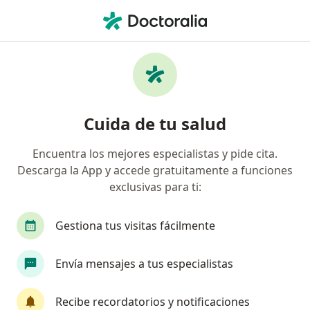
Men
Enfermedad Pulmonar Avanzada • San Borja, Lima
Filtros
• 1
Seguro
Mapa
Especialistas en Enfermedad Pulmonar
Cuida de tu salud
Avanzada en San Borja
Encuentra los mejores especialistas y pide cita.
Descarga la App y accede gratuitamente a funciones
¿Qué especialidad estás buscando?
exclusivas para ti:
Neumólogo
Alergista
Endocrinólogo
Gestiona tus visitas fácilmente
Envía mensajes a tus especialistas
Recibe recordatorios y notificaciones