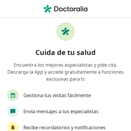
Men
Enfermedad Pulmonar Avanzada • Trujillo, La Libertad
Filtros
• 1
Seguro
Mapa
Especialistas en Enfermedad Pulmonar
Cuida de tu salud
Avanzada en Trujillo
Encuentra los mejores especialistas y pide cita.
Descarga la App y accede gratuitamente a funciones
¿Qué especialidad estás buscando?
exclusivas para ti:
Neumólogo
Gestiona tus visitas fácilmente
Envía mensajes a tus especialistas
Recibe recordatorios y notificaciones