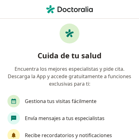
Men
Trastorno De Ansiedad • Callao, Callao
Filtros
• 1
Mapa
Especialistas en Trastorno de ansiedad en
Cuida de tu salud
Callao
Encuentra los mejores especialistas y pide cita.
Descarga la App y accede gratuitamente a funciones
¿Qué especialidad estás buscando?
exclusivas para ti:
Psicólogo
Psiquiatra
Gestiona tus visitas fácilmente
Envía mensajes a tus especialistas
Recibe recordatorios y notificaciones