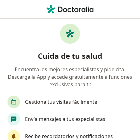
Men
Trastorno De Estrés Postraumático • Callao, Callao
Filtros
• 1
Seguro
Mapa
Especialistas en Trastorno de estrés
Cuida de tu salud
postraumático en Callao
Encuentra los mejores especialistas y pide cita.
Descarga la App y accede gratuitamente a funciones
¿Qué especialidad estás buscando?
exclusivas para ti:
Psicólogo
Gestiona tus visitas fácilmente
Envía mensajes a tus especialistas
Recibe recordatorios y notificaciones