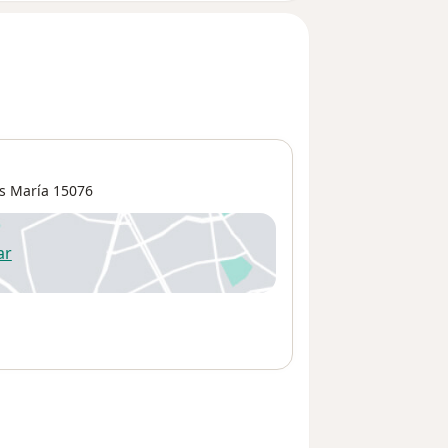
s María
15076
ar
 abre en una nueva pestaña