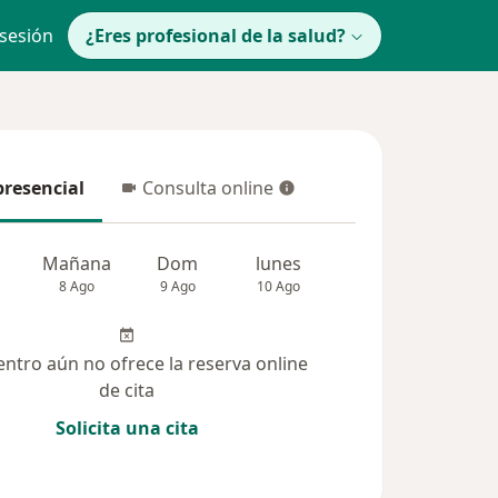
 sesión
¿Eres profesional de la salud?
presencial
Consulta online
resencial
Consulta online
Mañana
Dom
lunes
Mar
Mié
8 Ago
9 Ago
10 Ago
11 Ago
12 Ag
entro aún no ofrece la reserva online
de cita
Solicita una cita