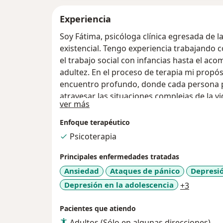
Experiencia
Soy Fátima, psicóloga clínica egresada de 
existencial. Tengo experiencia trabajando 
el trabajo social con infancias hasta el a
adultez. En el proceso de terapia mi propó
encuentro profundo, donde cada persona p
atravesar las situaciones complejas de la v
Acerca de mí
ver más
enfoque existencial permite comprender a 
atendiendo no solo los sintomas sino tambié
Enfoque terapéutico
manera única de darle sentido a la vida, encontrando re
Psicoterapia
crecimiento personal y bienestar.
Principales enfermedades tratadas
Ansiedad
Ataques de pánico
Depresi
a11y_sr_
Depresión en la adolescencia
+3
Pacientes que atiendo
Adultos (Sólo en algunas direcciones)