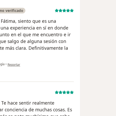
no verificado
Fátima, siento que es una
o una experiencia en sí en donde
punto en el que me encuentro e ir
ue salgo de alguna sesión con
te más clara. Definitivamente la
en opinión del usuario Ana Lucía Ramírez
ogía
•
Reportar
. Te hace sentir realmente
ar conciencia de muchas cosas. Es