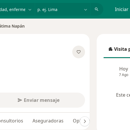
dad, enfermedad o nombre
p. ej. Lima
Iniciar
átima Napán
r de ciudad
Visita 
Visita p
e las especializaciones
Hoy
7 Ago
Este c
Enviar mensaje
nsultorios
Aseguradoras
Opiniones (35)