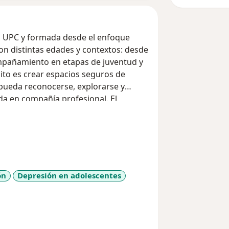
la UPC y formada desde el enfoque
con distintas edades y contextos: desde
compañamiento en etapas de juventud y
sito es crear espacios seguros de
ueda reconocerse, explorarse y
ida en compañía profesional. El
la persona de manera integral
n su historia, sus relaciones y su
cursos para el
ón
Depresión en adolescentes
more_diseases