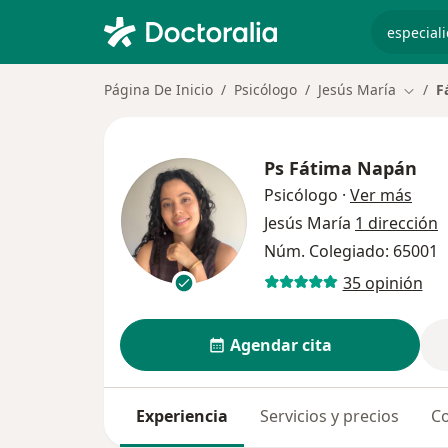
especiali
Página De Inicio
Psicólogo
Jesús María
F
Cambia
Ps
Fátima Napán
sobr
Psicólogo
·
Ver más
Jesús María
1 dirección
Núm. Colegiado: 65001
35 opinión
Agendar cita
Experiencia
Servicios y precios
Co