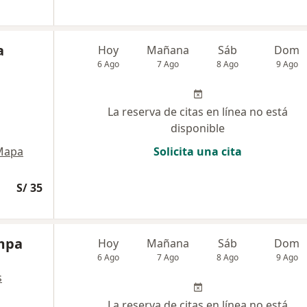
a
Hoy
Mañana
Sáb
Dom
6 Ago
7 Ago
8 Ago
9 Ago
La reserva de citas en línea no está
disponible
Mapa
Solicita una cita
S/ 35
mpa
Hoy
Mañana
Sáb
Dom
6 Ago
7 Ago
8 Ago
9 Ago
s
La reserva de citas en línea no está