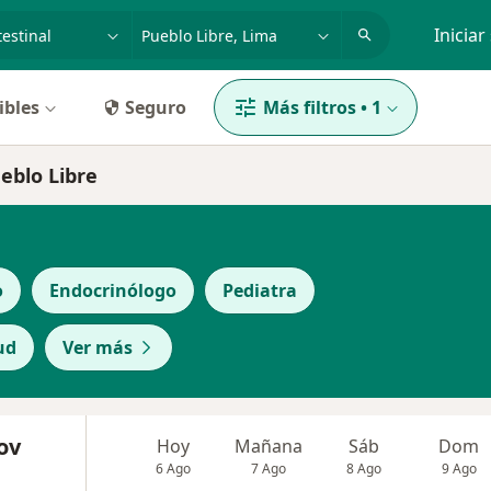
dad, enfermedad o nombre
p. ej. Lima
Iniciar
ibles
Seguro
Más filtros
•
1
ueblo Libre
o
Endocrinólogo
Pediatra
ud
Ver más
ov
Hoy
Mañana
Sáb
Dom
6 Ago
7 Ago
8 Ago
9 Ago