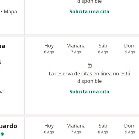
disponible
•
Mapa
Solicita una cita
na
Hoy
Mañana
Sáb
Dom
6 Ago
7 Ago
8 Ago
9 Ago
s
La reserva de citas en línea no está
disponible
pa
Solicita una cita
duardo
Hoy
Mañana
Sáb
Dom
6 Ago
7 Ago
8 Ago
9 Ago