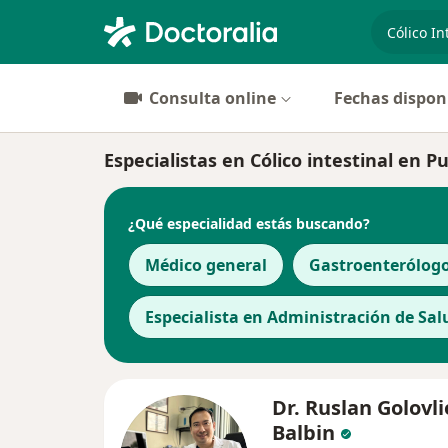
especiali
Consulta online
Fechas dispon
Especialistas en Cólico intestinal en P
¿Qué especialidad estás buscando?
Médico general
Gastroenterólog
Especialista en Administración de Sal
Dr. Ruslan Golovli
Balbin