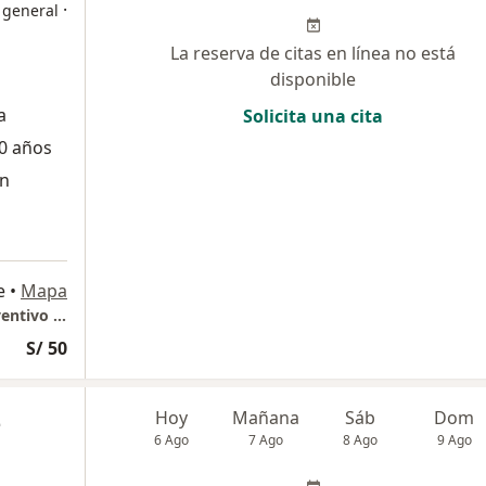
·
 general
La reserva de citas en línea no está
disponible
a
Solicita una cita
0 años
ón
e
•
Mapa
GASTROLIOV Consultorio Especializado Preventivo Gastroenterologico
S/ 50
z
Hoy
Mañana
Sáb
Dom
6 Ago
7 Ago
8 Ago
9 Ago