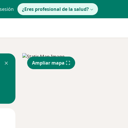
 sesión
¿Eres profesional de la salud?
Ampliar mapa
lunes
Mar
Mié
10 Ago
11 Ago
12 Ago