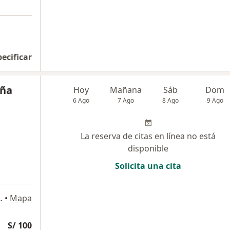
pecificar
uña
Hoy
Mañana
Sáb
Dom
6 Ago
7 Ago
8 Ago
9 Ago
La reserva de citas en línea no está
disponible
Solicita una cita
 405, Pueblo Libre
•
Mapa
S/ 100