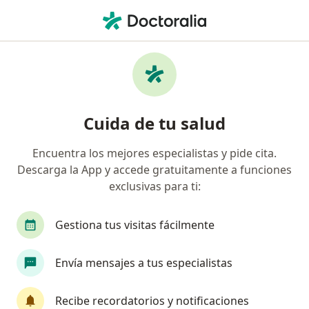
Men
Cistitis • Pueblo Libre, Lima
Filtros
• 1
Seguro
Mapa
Especialistas en Cistitis en Pueblo Libre
Cuida de tu salud
Encuentra los mejores especialistas y pide cita.
¿Qué especialidad estás buscando?
Descarga la App y accede gratuitamente a funciones
Médico general
Urólogo
Dermatólogo
exclusivas para ti:
Gestiona tus visitas fácilmente
Envía mensajes a tus especialistas
Recibe recordatorios y notificaciones