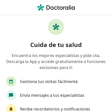
Men
Rinitis • Lima, Lima
Filtros
• 1
Seguro
Mapa
Especialistas en Rinitis en Lima
Cuida de tu salud
Encuentra los mejores especialistas y pide cita.
¿Qué especialidad estás buscando?
Descarga la App y accede gratuitamente a funciones
Otorrino
Médico general
Pediatra
Ci
exclusivas para ti:
Gestiona tus visitas fácilmente
Envía mensajes a tus especialistas
Recibe recordatorios y notificaciones