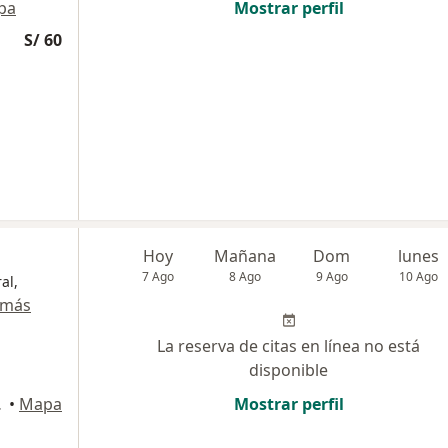
pa
Mostrar perfil
S/ 60
Hoy
Mañana
Dom
lunes
7 Ago
8 Ago
9 Ago
10 Ago
al,
 más
La reserva de citas en línea no está
disponible
 Isidro
•
Mapa
Mostrar perfil