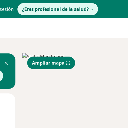
 sesión
¿Eres profesional de la salud?
Ampliar mapa
Mar
Mié
Jue
11 Ago
12 Ago
13 Ago