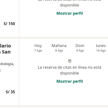
disponible
Mostrar perfil
S/ 150
lario
Hoy
Mañana
Dom
lunes
a San
7 Ago
8 Ago
9 Ago
10 Ago
diología,
La reserva de citas en línea no está
s
disponible
Mostrar perfil
S/ 35