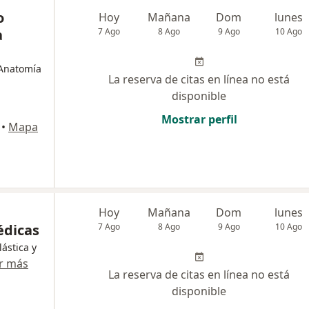
o
Hoy
Mañana
Dom
lunes
a
7 Ago
8 Ago
9 Ago
10 Ago
 Anatomía
La reserva de citas en línea no está
disponible
Mostrar perfil
•
Mapa
Hoy
Mañana
Dom
lunes
édicas
7 Ago
8 Ago
9 Ago
10 Ago
lástica y
r más
La reserva de citas en línea no está
disponible