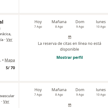
al
Hoy
Mañana
Dom
lunes
a
7 Ago
8 Ago
9 Ago
10 Ago
orácica,
·
Ver
gía
La reserva de citas en línea no está
disponible
Mostrar perfil
 Piso), Miraflores
•
Mapa
S/ 70
Hoy
Mañana
Dom
lunes
7 Ago
8 Ago
9 Ago
10 Ago
ovascular
·
Ver
l