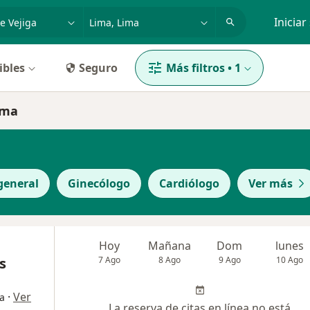
dad, enfermedad o nombre
p. ej. Lima
Iniciar
ibles
Seguro
Más filtros
•
1
ima
general
Ginecólogo
Cardiólogo
Ver más
Hoy
Mañana
Dom
lunes
s
7 Ago
8 Ago
9 Ago
10 Ago
·
Ver
ía
La reserva de citas en línea no está