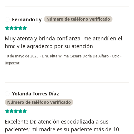
Fernando Ly
Número de teléfono verificado
F
Muy atenta y brinda confianza, me atendí en el
hmc y le agradezco por su atención
10 de mayo de 2023
•
Dra. Ritta Wilma Cesare Doria De Alfaro
•
Otro
•
en opinión del usuario Fernando Ly
Reportar
Yolanda Torres Díaz
Y
Número de teléfono verificado
Excelente Dr. atención especializada a sus
pacientes; mi madre es su paciente más de 10