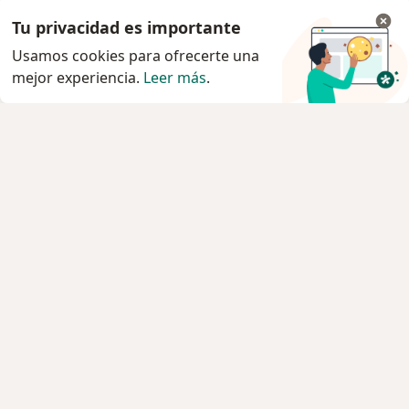
Tu privacidad es importante
Usamos cookies para ofrecerte una
mejor experiencia.
Leer más
.
Servicio
Privacidad y cookies
Política de privacidad para determinados
profesionales de la salud
Quiénes somos
Contacto
Empleos
Nuevas posiciones
Condiciones Generales de Contratación
Para los pacientes
Especialistas
Clínicas
Pregunta al Experto