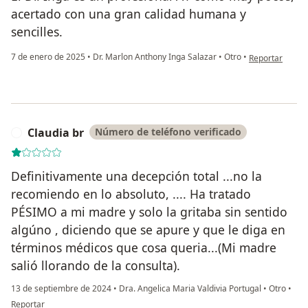
acertado con una gran calidad humana y
sencilles.
en opinión del 
7 de enero de 2025
•
Dr. Marlon Anthony Inga Salazar
•
Otro
•
Reportar
Claudia br
Número de teléfono verificado
C
Definitivamente una decepción total ...no la
recomiendo en lo absoluto, .... Ha tratado
PÉSIMO a mi madre y solo la gritaba sin sentido
algúno , diciendo que se apure y que le diga en
términos médicos que cosa queria...(Mi madre
salió llorando de la consulta).
13 de septiembre de 2024
•
Dra. Angelica Maria Valdivia Portugal
•
Otro
•
en opinión del usuario Claudia br
Reportar