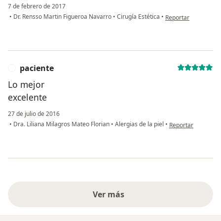
7 de febrero de 2017
en opinión del usuar
•
Dr. Rensso Martin Figueroa Navarro
•
Cirugía Estética
•
Reportar
paciente
P
Lo mejor
excelente
27 de julio de 2016
en opinión del usu
•
Dra. Liliana Milagros Mateo Florian
•
Alergias de la piel
•
Reportar
Ver más