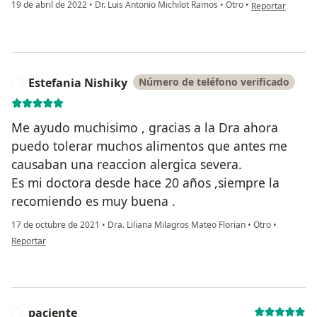
en opinión del u
19 de abril de 2022
•
Dr. Luis Antonio Michilot Ramos
•
Otro
•
Reportar
Estefania Nishiky
Número de teléfono verificado
E
Me ayudo muchisimo , gracias a la Dra ahora
puedo tolerar muchos alimentos que antes me
causaban una reaccion alergica severa.
Es mi doctora desde hace 20 años ,siempre la
recomiendo es muy buena .
17 de octubre de 2021
•
Dra. Liliana Milagros Mateo Florian
•
Otro
•
en opinión del usuario Estefania Nishiky
Reportar
paciente
P