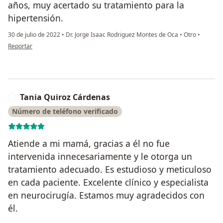
años, muy acertado su tratamiento para la
hipertensión.
30 de julio de 2022
•
Dr. Jorge Isaac Rodriguez Montes de Oca
•
Otro
•
en opinión del usuario Yolanda Torres Díaz
Reportar
Tania Quiroz Cárdenas
T
Número de teléfono verificado
Atiende a mi mamá, gracias a él no fue
intervenida innecesariamente y le otorga un
tratamiento adecuado. Es estudioso y meticuloso
en cada paciente. Excelente clínico y especialista
en neurocirugía. Estamos muy agradecidos con
él.