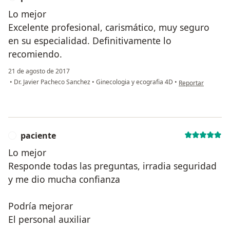
Lo mejor
Excelente profesional, carismático, muy seguro
en su especialidad. Definitivamente lo
recomiendo.
21 de agosto de 2017
en opinión del us
•
Dr. Javier Pacheco Sanchez
•
Ginecologia y ecografia 4D
•
Reportar
paciente
P
Lo mejor
Responde todas las preguntas, irradia seguridad
y me dio mucha confianza
Podría mejorar
El personal auxiliar