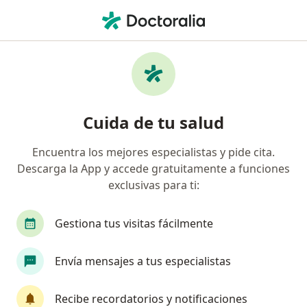
Men
Atresia Intestinal • Lima, Lima
Filtros
• 1
Seguro
Mapa
Especialistas en Atresia intestinal en Lima
Cuida de tu salud
Encuentra los mejores especialistas y pide cita.
¿Qué especialidad estás buscando?
Descarga la App y accede gratuitamente a funciones
Cirujano pediátrico
Cirujano general
Médi
exclusivas para ti:
Gestiona tus visitas fácilmente
Envía mensajes a tus especialistas
Recibe recordatorios y notificaciones