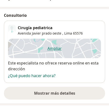
Consultorio
Cirugía pediatrica
Avenida Javier prado oeste ,
Lima
65576
Ampliar
se abre en una nueva pestañ
Disponibilidad
Este especialista no ofrece reserva online en esta
dirección
¿Qué puedo hacer ahora?
Mostrar más detalles
sobre la dirección