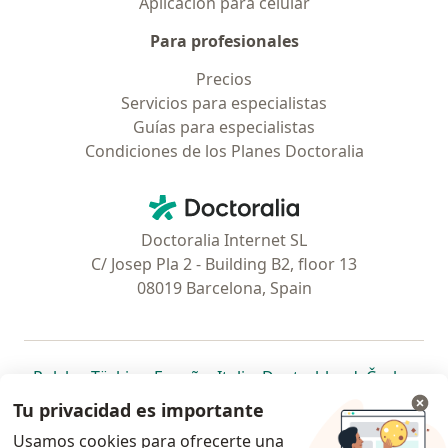
Aplicación para celular
Para profesionales
Precios
Servicios para especialistas
Guías para especialistas
Condiciones de los Planes Doctoralia
Contacto
Doctoralia - Página de inicio
Doctoralia Internet SL
C/ Josep Pla 2 - Building B2, floor 13
08019 Barcelona, Spain
se abre en una nueva pestaña
se abre en una nueva pestaña
se abre en una nueva pestaña
se abre en una nueva pes
se abre en 
se a
Polska
,
Türkiye
,
España
,
Italia
,
Deutschland
,
Česko
,
se abre en una nueva pestaña
se abre en una nueva pestaña
se abre en una nueva pestaña
se abre en una nueva p
se abre en 
se abr
Portugal
,
México
,
Chile
,
Brasil
,
Argentina
,
Perú
,
Tu privacidad es importante
se abre en una nueva pe
Colombia
Usamos cookies para ofrecerte una