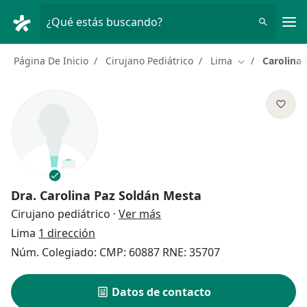
Men
¿Qué estás buscando?
Página De Inicio
Cirujano Pediátrico
Lima
Carolina
Cambiar de ci
Dra.
Carolina Paz Soldán Mesta
sobre las especializaciones
Cirujano pediátrico
·
Ver más
Lima
1 dirección
Núm. Colegiado: CMP: 60887 RNE: 35707
Datos de contacto