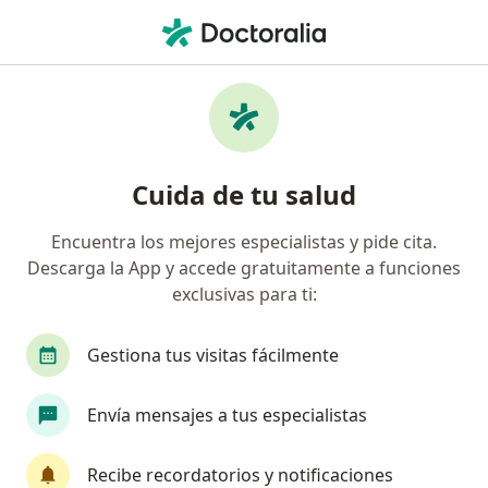
Men
Adicción A Drogas • Arequipa, Arequipa
Filtros
• 1
Seguro
Mapa
Especialistas en Adicción a drogas en
Cuida de tu salud
Arequipa
Encuentra los mejores especialistas y pide cita.
Descarga la App y accede gratuitamente a funciones
¿Qué especialidad estás buscando?
exclusivas para ti:
Psicólogo
Psiquiatra
Gestiona tus visitas fácilmente
Envía mensajes a tus especialistas
Recibe recordatorios y notificaciones