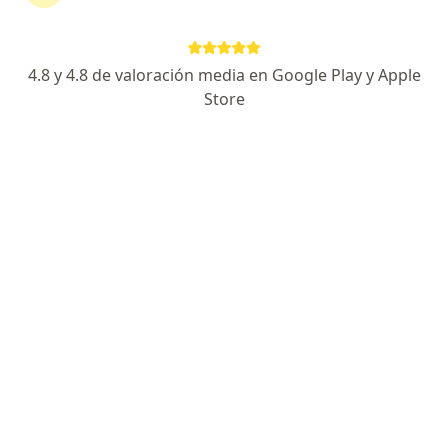
Clinica Centenario Peruano Japonesa
Visita Endocrinología
Precio sin especificar
Este especialista no ofrece reserva de cita en línea en esta dirección.
4.8 y 4.8 de valoración media en Google Play y Apple
Store
Solicita una cita
Helard Andrés Manrique Hurtado
Endocrinólogo
Calle Alberto Alexander 2480, Lince
•
Mapa
Consultorio privado