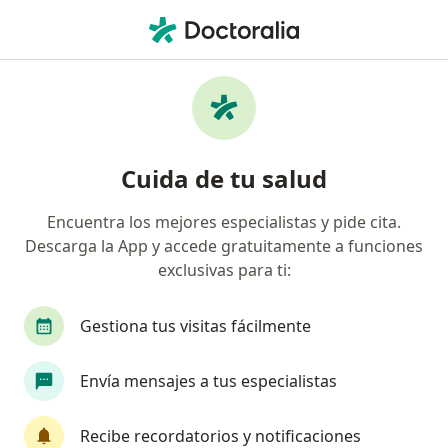
Men
Endocrinólogo • Lima, Lima
Filtros
Seguro
Mapa
Endocrinólogos en Lima
Cuida de tu salud
Encuentra los mejores especialistas y pide cita.
Descarga la App y accede gratuitamente a funciones
exclusivas para ti:
Gestiona tus visitas fácilmente
Dr. Jorge Alfredo Guillen Lopez
Envía mensajes a tus especialistas
Endocrinólogo
Av. Paso De Los Andes 675, Pueblo Libre
•
Mapa
Recibe recordatorios y notificaciones