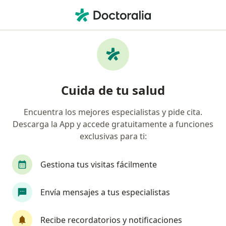
Men
Dermatólogo • Lima, Lima
Filtros
Seguro
Mapa
Dermatólogos en Lima
Cuida de tu salud
Encuentra los mejores especialistas y pide cita.
Descarga la App y accede gratuitamente a funciones
exclusivas para ti:
Gestiona tus visitas fácilmente
Dr. Frano Sallari Gutierrez
Envía mensajes a tus especialistas
Dermatólogo
3 opinión
Recibe recordatorios y notificaciones