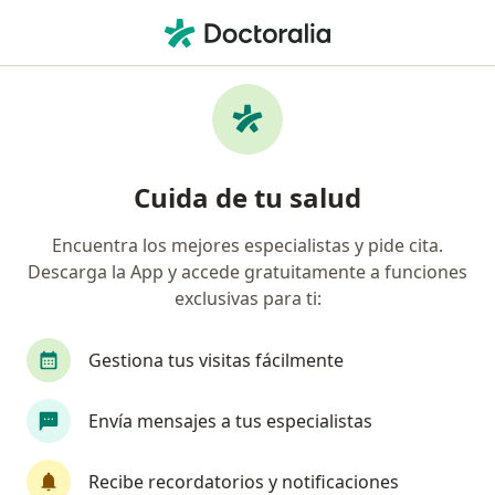
Men
Dermatólogo • Urb La Polvora, Lima, Lima
Filtros
Seguro
Mapa
Dermatólogos en Urb La Polvora, Lima
Cuida de tu salud
Encuentra los mejores especialistas y pide cita.
Descarga la App y accede gratuitamente a funciones
exclusivas para ti:
Gestiona tus visitas fácilmente
Dra. Rosario Jaime
Envía mensajes a tus especialistas
·
Ver más
Dermatólogo
358 opinión
Recibe recordatorios y notificaciones