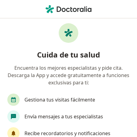
Men
Dermatólogo • Lima, Lima
Filtros
Seguro:
La Positiva
Dermatólogos recomendados de La Positiva
Cuida de tu salud
en Lima
Encuentra los mejores especialistas y pide cita.
Descarga la App y accede gratuitamente a funciones
exclusivas para ti:
Gestiona tus visitas fácilmente
Envía mensajes a tus especialistas
Dr. Sergio Paz Cruz
Dermatólogo
Recibe recordatorios y notificaciones
16 opinión