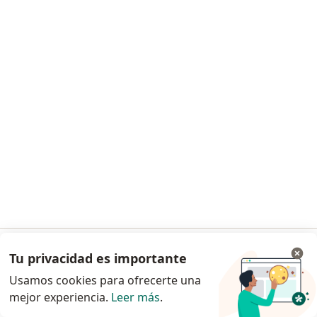
Solicita una cita
Dra. Rosa Esther Rodriguez Barboza
Dermatólogo, Especialista en administración de salud
30 opinión
Este especialista no ofrece reserva de cita en línea en esta dirección.
Tu privacidad es importante
Ir a la app
Usamos cookies para ofrecerte una
Solicita una cita
mejor experiencia.
Leer más
.
Continuar en el navegador