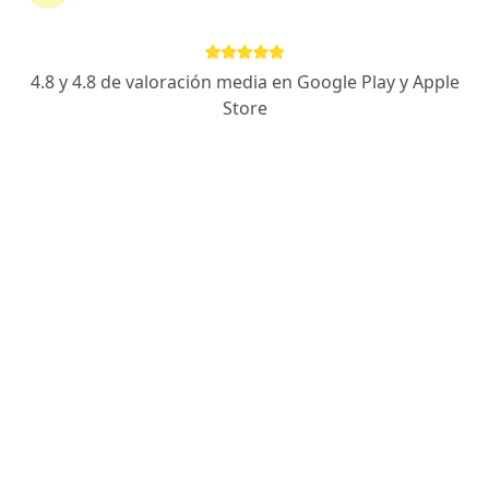
CALLE PERAL 121 INTERIOR 2DO PISO, Arequipa
•
Mapa
Consultorio privado
Visita Dermatología
S/ 130
4.8 y 4.8 de valoración media en Google Play y Apple
Este especialista no ofrece reserva de cita en línea en esta dirección.
Store
Solicita una cita
Diana Lecca Rengifo
Dermatólogo
218 opinión