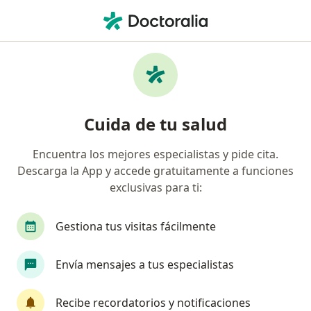
Men
Dermatólogo • Cerro Colorado, Arequipa
Filtros
Seguro
Mapa
Dermatólogos en Cerro Colorado
Cuida de tu salud
Encuentra los mejores especialistas y pide cita.
Descarga la App y accede gratuitamente a funciones
exclusivas para ti:
Gestiona tus visitas fácilmente
Dr. Luis Daniel Torres Fuentes
Envía mensajes a tus especialistas
Dermatólogo, Médico general
162 opinión
Recibe recordatorios y notificaciones