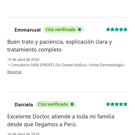
Emmanuel
Cita verificada
E
Buen trato y paciencia, explicación clara y
tratamiento completo
19 de abril de 2026
•
Consultorio SKIN EXPERTS (Dr. Daniel Huillca)
•
Visita Dermatología
•
en opinión del usuario Emmanuel
Reportar
Daniela
Cita verificada
D
Excelente Doctor, atiende a toda mi familia
desde que llegamos a Perú.
16 de abril de 2026