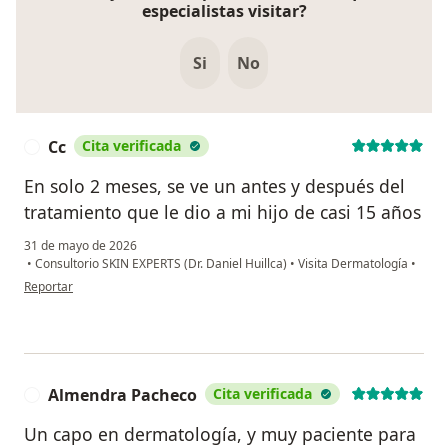
especialistas visitar?
Si
No
Cc
Cita verificada
C
En solo 2 meses, se ve un antes y después del
tratamiento que le dio a mi hijo de casi 15 años
31 de mayo de 2026
•
Consultorio SKIN EXPERTS (Dr. Daniel Huillca)
•
Visita Dermatología
•
en opinión del usuario Cc
Reportar
Almendra Pacheco
Cita verificada
A
Un capo en dermatología, y muy paciente para