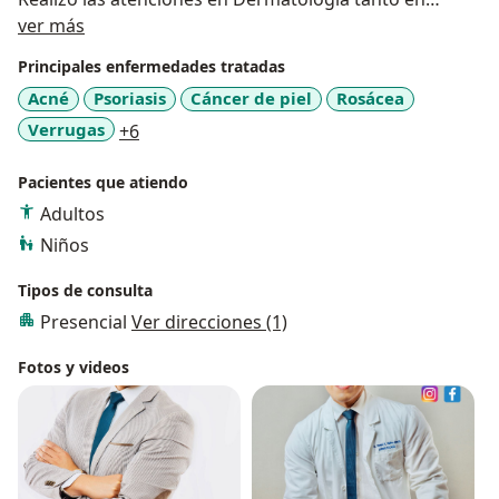
Acerca de mí
INGLÉS como en ESPAÑOL.
ver más
Principales enfermedades tratadas
Acné
Psoriasis
Cáncer de piel
Rosácea
a11y_sr_more_diseases
Verrugas
+6
Pacientes que atiendo
Adultos
Niños
Tipos de consulta
Presencial
Ver direcciones (1)
Fotos y videos