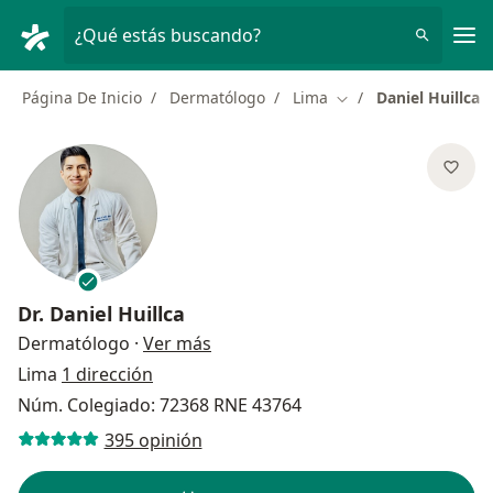
Men
¿Qué estás buscando?
Página De Inicio
Dermatólogo
Lima
Daniel Huillca
Cambiar de ciudad
Dr.
Daniel Huillca
sobre las especializaciones
Dermatólogo
·
Ver más
Lima
1 dirección
Núm. Colegiado: 72368 RNE 43764
395 opinión