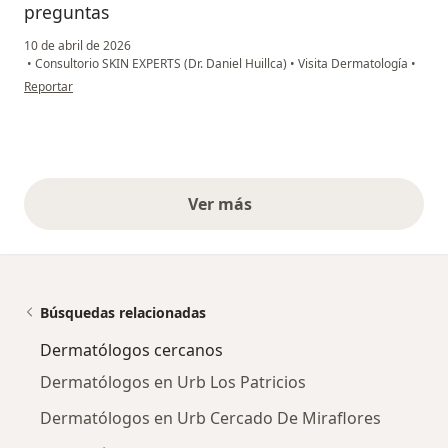
preguntas
10 de abril de 2026
•
Consultorio SKIN EXPERTS (Dr. Daniel Huillca)
•
Visita Dermatología
•
en opinión del usuario Jenn
Reportar
Ver más
opiniones anteriores
Búsquedas relacionadas
Dermatólogos cercanos
Dermatólogos en Urb Los Patricios
Dermatólogos en Urb Cercado De Miraflores