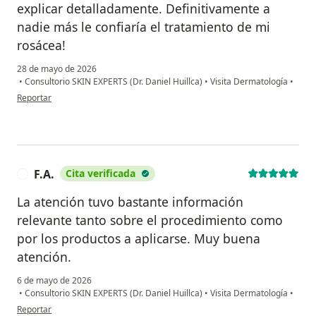
explicar detalladamente. Definitivamente a
nadie más le confiaría el tratamiento de mi
rosácea!
28 de mayo de 2026
•
Consultorio SKIN EXPERTS (Dr. Daniel Huillca)
•
Visita Dermatología
•
en opinión del usuario Almendra Pacheco
Reportar
F.A.
Cita verificada
F
La atención tuvo bastante información
relevante tanto sobre el procedimiento como
por los productos a aplicarse. Muy buena
atención.
6 de mayo de 2026
•
Consultorio SKIN EXPERTS (Dr. Daniel Huillca)
•
Visita Dermatología
•
en opinión del usuario F.A.
Reportar