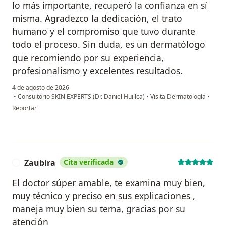
lo más importante, recuperó la confianza en sí
misma. Agradezco la dedicación, el trato
humano y el compromiso que tuvo durante
todo el proceso. Sin duda, es un dermatólogo
que recomiendo por su experiencia,
profesionalismo y excelentes resultados.
4 de agosto de 2026
•
Consultorio SKIN EXPERTS (Dr. Daniel Huillca)
•
Visita Dermatología
•
en opinión del usuario Lizzett Guzmán
Reportar
Zaubira
Cita verificada
Z
El doctor súper amable, te examina muy bien,
muy técnico y preciso en sus explicaciones ,
maneja muy bien su tema, gracias por su
atención