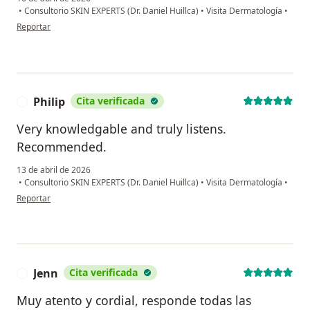
•
Consultorio SKIN EXPERTS (Dr. Daniel Huillca)
•
Visita Dermatología
•
en opinión del usuario Daniela
Reportar
Philip
Cita verificada
P
Very knowledgable and truly listens.
Recommended.
13 de abril de 2026
•
Consultorio SKIN EXPERTS (Dr. Daniel Huillca)
•
Visita Dermatología
•
en opinión del usuario Philip
Reportar
Jenn
Cita verificada
J
Muy atento y cordial, responde todas las