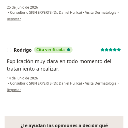
25 de junio de 2026
•
Consultorio SKIN EXPERTS (Dr. Daniel Huillca)
•
Visita Dermatología
•
en opinión del usuario Zaubira
Reportar
Rodrigo
Cita verificada
R
Explicación muy clara en todo momento del
tratamiento a realizar.
14 de junio de 2026
•
Consultorio SKIN EXPERTS (Dr. Daniel Huillca)
•
Visita Dermatología
•
en opinión del usuario Rodrigo
Reportar
¿Te ayudan las opiniones a decidir qué