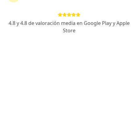
Calle Junín 142, Miraflores
•
Mapa
Ningún profesional de este centro tiene citas disponibles
4.8 y 4.8 de valoración media en Google Play y Apple
Store
Mostrar perfil
Clínica Anglo Americana - Sede San Isidro
·
Ver más
Pediatría, Anestesiología, Anatomía patológica
107 opinión
Alfredo Salazar 350, San Isidro
•
Mapa