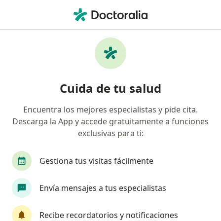
Men
Pediatría • Miraflores, Lima
Filtros
• 1
Seguro
Mapa
Centros médicos de pediatría en Miraflores
Cuida de tu salud
Encuentra los mejores especialistas y pide cita.
Descarga la App y accede gratuitamente a funciones
exclusivas para ti:
Gestiona tus visitas fácilmente
Centro Dr.Q - Expertos en Ortopedia y
Envía mensajes a tus especialistas
Traumatología
Pediatría, Ortopedia y traumatología, Medicina del deporte
Recibe recordatorios y notificaciones
58 opinión