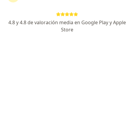
Av. Javier Prado Este 3028, San Borja
•
Mapa
Ningún profesional de este centro tiene citas disponibles
4.8 y 4.8 de valoración media en Google Play y Apple
Store
Mostrar perfil
HolaDoc
·
Ver más
Cirugía general, Urología, Endocrinología
Avenida 28 de Julio, Jesús María
•
Mapa
Ningún profesional de este centro tiene citas disponibles