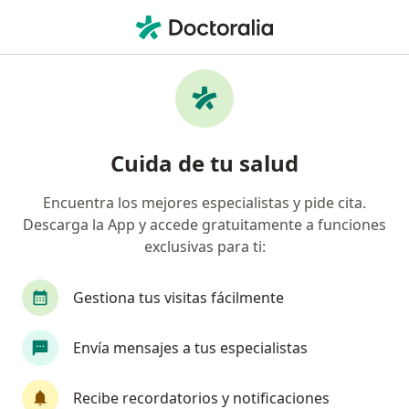
Men
Cirugía General • San Martín de Porres, Lima
Filtros
• 1
Seguro
Mapa
Centros médicos de cirugía general en San
Cuida de tu salud
Martín de Porres
Encuentra los mejores especialistas y pide cita.
Descarga la App y accede gratuitamente a funciones
exclusivas para ti:
Gestiona tus visitas fácilmente
Envía mensajes a tus especialistas
Urozen - Clinica de Urologia Avanzada
·
Ver más
Cirugía general, Urología, Oncología
Recibe recordatorios y notificaciones
28 opinión