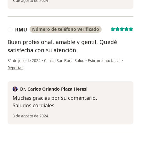
3 de agosto de 2024
RMU
Número de teléfono verificado
R
Buen profesional, amable y gentil. Quedé
satisfecha con su atención.
31 de julio de 2024
•
Clínica San Borja Salud
•
Estiramiento facial
•
en opinión del usuario RMU
Reportar
Dr. Carlos Orlando Plaza Heresi
Muchas gracias por su comentario.
Saludos cordiales
3 de agosto de 2024