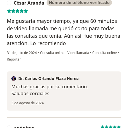
César Aranda
Número de teléfono verificado
C
Me gustaría mayor tiempo, ya que 60 minutos
de video llamada me quedó corto para todas
las consultas que tenía. Aún así, fue muy buena
atención. Lo recomiendo
31 de julio de 2024
•
Consulta online - Videollamada
•
Consulta online
•
en opinión del usuario César Aranda
Reportar
Dr. Carlos Orlando Plaza Heresi
Muchas gracias por su comentario.
Saludos cordiales
3 de agosto de 2024
anónimo
A