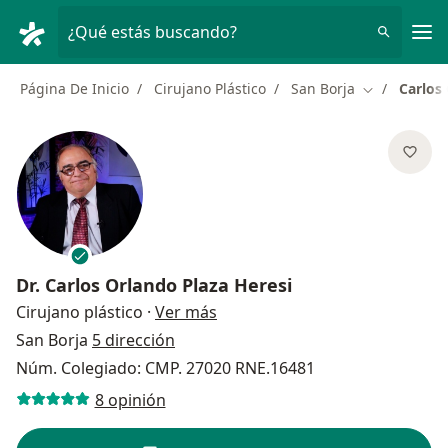
Men
¿Qué estás buscando?
Página De Inicio
Cirujano Plástico
San Borja
Carlos
Cambiar de 
Dr.
Carlos Orlando Plaza Heresi
sobre las especializaciones
Cirujano plástico
·
Ver más
San Borja
5 dirección
Núm. Colegiado: CMP. 27020 RNE.16481
8 opinión