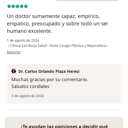
Un doctor sumamente capaz, empírico,
empatico, preocupado y sobre todo un ser
humano excelente.
1 de agosto de 2024
•
Clínica San Borja Salud
•
Visita Cirugía Plástica y Reparadora
•
en opinión del usuario Omar Castañeda
Reportar
Dr. Carlos Orlando Plaza Heresi
Muchas gracias por su comentario.
Saludos cordiales
3 de agosto de 2024
¿Te ayudan las opiniones a decidir qué