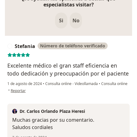
especialistas visitar?
Si
No
Stefania
Número de teléfono verificado
S
Excelente médico el gran staff eficiencia en
todo dedicación y preocupación por el paciente
1 de agosto de 2024
•
Consulta online - Videollamada
•
Consulta online
en opinión del usuario Stefania
•
Reportar
Dr. Carlos Orlando Plaza Heresi
Muchas gracias por su comentario.
Saludos cordiales