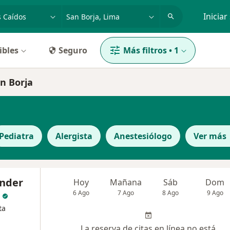
dad, enfermedad o nombre
p. ej. Lima
Iniciar
ibles
Seguro
Más filtros
•
1
an Borja
Pediatra
Alergista
Anestesiólogo
Ver más
ander
Hoy
Mañana
Sáb
Dom
6 Ago
7 Ago
8 Ago
9 Ago
ta
La reserva de citas en línea no está