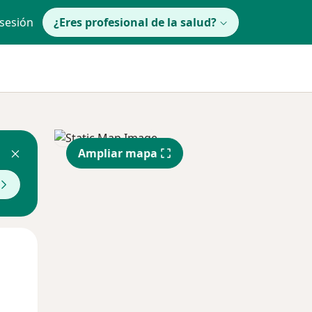
 sesión
¿Eres profesional de la salud?
Ampliar mapa
lunes
Mar
Mié
10 Ago
11 Ago
12 Ago