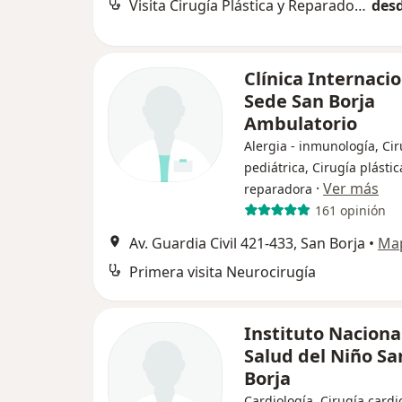
Visita Cirugía Plástica y Reparadora
desd
Clínica Internaci
Sede San Borja
Ambulatorio
Alergia - inmunología, Cir
pediátrica, Cirugía plástic
·
Ver más
reparadora
161 opinión
Av. Guardia Civil 421-433, San Borja
•
Ma
Primera visita Neurocirugía
Instituto Naciona
Salud del Niño Sa
Borja
Cardiología, Cirugía cardi