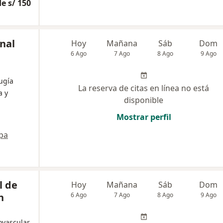
e s/ 150
onal
Hoy
Mañana
Sáb
Dom
6 Ago
7 Ago
8 Ago
9 Ago
ugía
La reserva de citas en línea no está
a y
disponible
Mostrar perfil
pa
l de
Hoy
Mañana
Sáb
Dom
n
6 Ago
7 Ago
8 Ago
9 Ago
ovascular