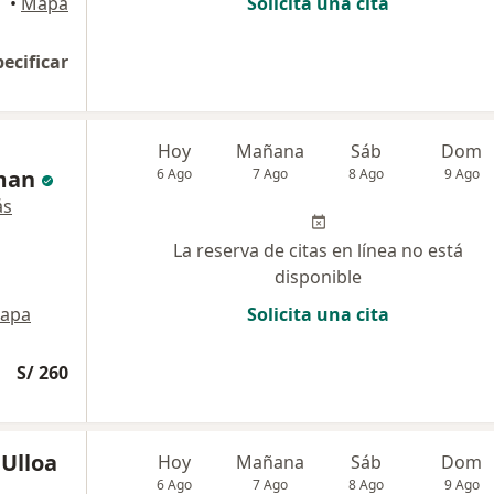
•
Mapa
Solicita una cita
pecificar
Hoy
Mañana
Sáb
Dom
man
6 Ago
7 Ago
8 Ago
9 Ago
ás
La reserva de citas en línea no está
disponible
apa
Solicita una cita
S/ 260
 Ulloa
Hoy
Mañana
Sáb
Dom
6 Ago
7 Ago
8 Ago
9 Ago