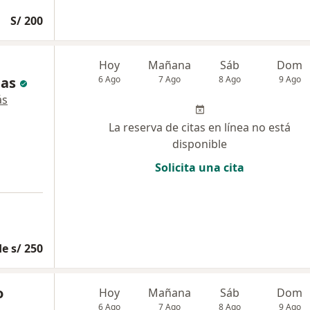
S/ 200
Hoy
Mañana
Sáb
Dom
das
6 Ago
7 Ago
8 Ago
9 Ago
ás
La reserva de citas en línea no está
disponible
Solicita una cita
e s/ 250
o
Hoy
Mañana
Sáb
Dom
6 Ago
7 Ago
8 Ago
9 Ago