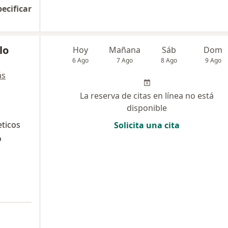
pecificar
lo
Hoy
Mañana
Sáb
Dom
6 Ago
7 Ago
8 Ago
9 Ago
ás
La reserva de citas en línea no está
disponible
eticos
Solicita una cita
o