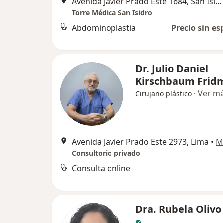
Avenida Javier Prado Este 1684, San Isidro
Torre Médica San Isidro
Abdominoplastia
Precio sin es
Dr. Julio Daniel
Kirschbaum Frid
·
Ver m
Cirujano plástico
Avenida Javier Prado Este 2973, Lima
•
M
Consultorio privado
Consulta online
Dra. Rubela Olivo