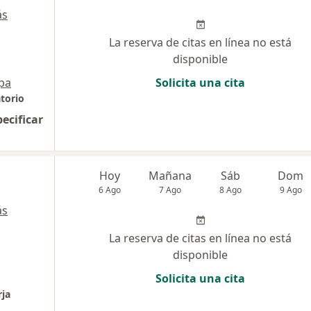
ás
La reserva de citas en línea no está
disponible
pa
Solicita una cita
torio
pecificar
Hoy
Mañana
Sáb
Dom
6 Ago
7 Ago
8 Ago
9 Ago
ás
La reserva de citas en línea no está
disponible
Solicita una cita
rja