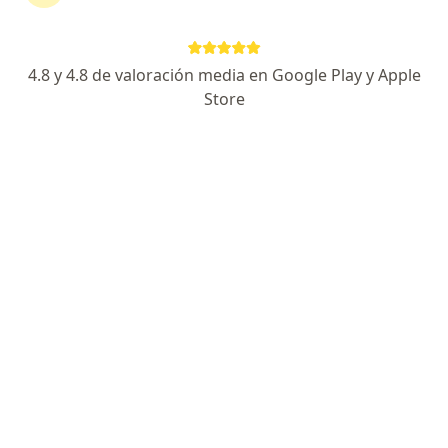
Dr. Roberto Alexander Rodriguez Zuñiga
4.8 y 4.8 de valoración media en Google Play y Apple
Cirujano plástico, Internista
Store
152 opinión
Dirección 1
Dirección 2
Online
Av. Arenales 1912 Of 403, Lince, Lince
•
Mapa
Dr Robert Rodriguez - Élite Cirugía Plástica
Consulta online
desde s/ 100
Este especialista no ofrece reserva de cita en línea en esta dirección.
Solicita una cita