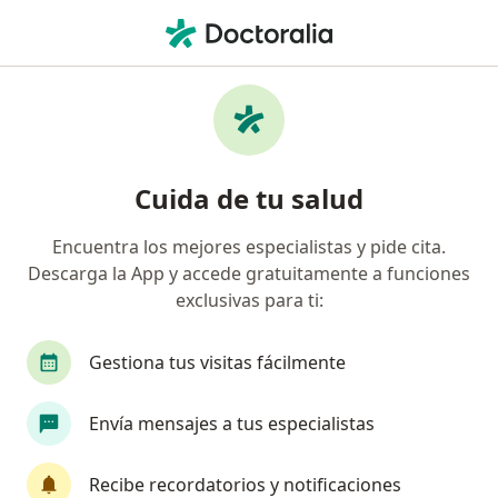
Men
Sindactilia • Lince, Lima
Filtros
• 1
Seguro
Mapa
Especialistas en Sindactilia en Lince
Cuida de tu salud
Encuentra los mejores especialistas y pide cita.
¿Qué especialidad estás buscando?
Descarga la App y accede gratuitamente a funciones
Cirujano plástico
Internista
Pediatra
exclusivas para ti:
Gestiona tus visitas fácilmente
Envía mensajes a tus especialistas
Recibe recordatorios y notificaciones