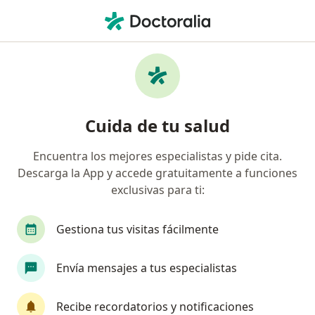
Men
Urólogo • Urb El Recreo Etapa 1, Trujillo, La Libertad
Filtros
Seguro
Mapa
Urólogos en Urb El Recreo Etapa 1, Trujillo
Cuida de tu salud
Encuentra los mejores especialistas y pide cita.
Descarga la App y accede gratuitamente a funciones
exclusivas para ti:
Gestiona tus visitas fácilmente
Dr. Jonathan Vásquez Del Aguila
Envía mensajes a tus especialistas
Urólogo
72 opinión
Recibe recordatorios y notificaciones