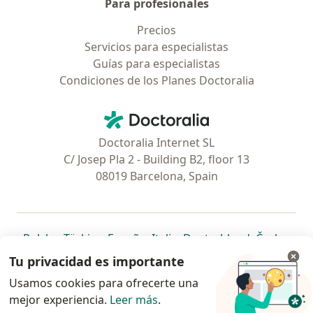
Para profesionales
Precios
Servicios para especialistas
Guías para especialistas
Condiciones de los Planes Doctoralia
Contacto
Doctoralia - Página de inicio
Doctoralia Internet SL
C/ Josep Pla 2 - Building B2, floor 13
08019 Barcelona, Spain
se abre en una nueva pestaña
se abre en una nueva pestaña
se abre en una nueva pestaña
se abre en una nueva pes
se abre en 
se a
Polska
,
Türkiye
,
España
,
Italia
,
Deutschland
,
Česko
,
se abre en una nueva pestaña
se abre en una nueva pestaña
se abre en una nueva pestaña
se abre en una nueva p
se abre en 
se abr
Portugal
,
México
,
Chile
,
Brasil
,
Argentina
,
Perú
,
Tu privacidad es importante
se abre en una nueva pe
Colombia
Usamos cookies para ofrecerte una
mejor experiencia.
www.doctoralia.pe © 2026 - Encuentra tu
Leer más
.