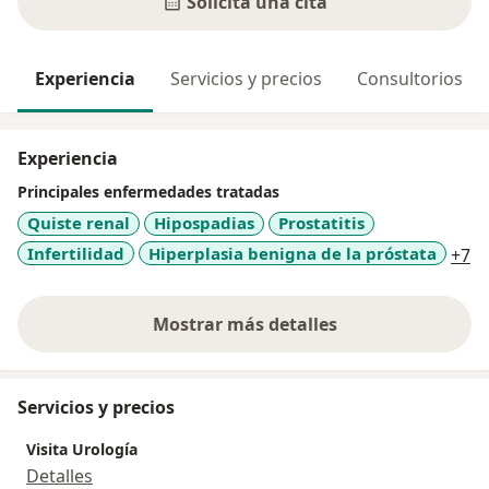
Solicita una cita
Experiencia
Servicios y precios
Consultorios
Experiencia
Principales enfermedades tratadas
Quiste renal
Hipospadias
Prostatitis
a1
Infertilidad
Hiperplasia benigna de la próstata
+7
Mostrar más detalles
sobre la experiencia
Servicios y precios
Visita Urología
Detalles