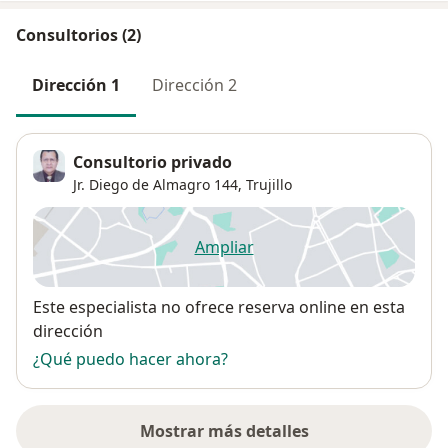
Consultorios (2)
Dirección 1
Dirección 2
Consultorio privado
Jr. Diego de Almagro 144,
Trujillo
Ampliar
se abre en una nueva pestañ
Disponibilidad
Este especialista no ofrece reserva online en esta
dirección
¿Qué puedo hacer ahora?
Mostrar más detalles
sobre la dirección