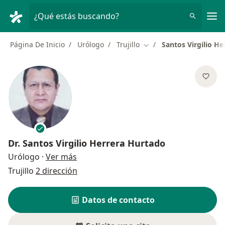
Men
¿Qué estás buscando?
Página De Inicio
Urólogo
Trujillo
Santos Virgilio H
Cambiar de ciudad
Dr.
Santos Virgilio Herrera Hurtado
sobre las especializaciones
Urólogo
·
Ver más
Trujillo
2 dirección
Datos de contacto