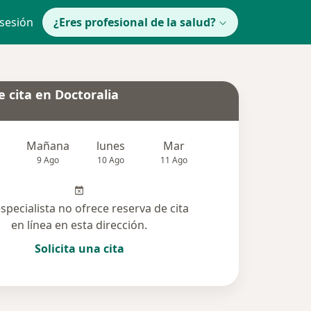
 sesión
¿Eres profesional de la salud?
 cita en Doctoralia
Mañana
lunes
Mar
Mié
Jue
9 Ago
10 Ago
11 Ago
12 Ago
13 Ag
especialista no ofrece reserva de cita
en línea en esta dirección.
Solicita una cita