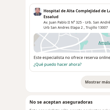
Hospital de Alta Complejidad de La
Essalud
Av. Juan Pablo II N⁰ 325 - Urb. San André
Urb San Andres Etapa 2
,
Trujillo
13007
Ampli
se
Disponibilidad
Este especialista no ofrece reserva onlin
¿Qué puedo hacer ahora?
Mostrar más 
so
No se aceptan aseguradoras