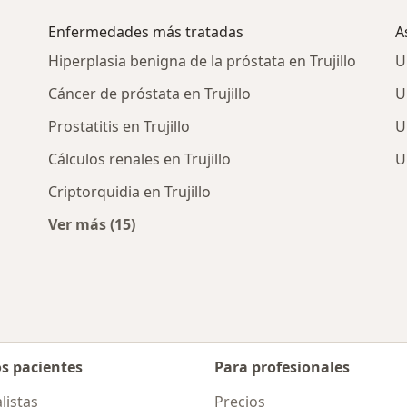
Enfermedades más tratadas
A
Hiperplasia benigna de la próstata en Trujillo
U
Cáncer de próstata en Trujillo
U
Prostatitis en Trujillo
U
Cálculos renales en Trujillo
U
Criptorquidia en Trujillo
Ver más (15)
Más en esta categoría: Enfermedades más 
os pacientes
Para profesionales
listas
Precios