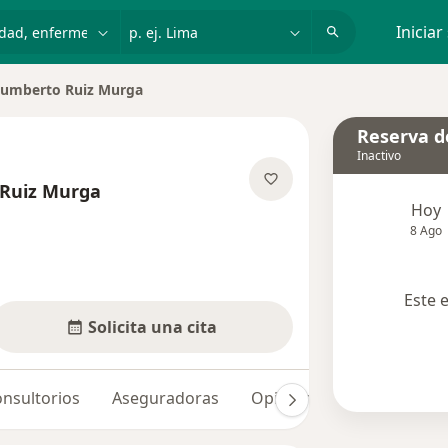
dad, enfermedad o nombre
p. ej. Lima
Iniciar
Humberto Ruiz Murga
ciudad
Reserva de
Inactivo
 Ruiz Murga
Hoy
las especializaciones
8 Ago
Este 
Solicita una cita
nsultorios
Aseguradoras
Opiniones