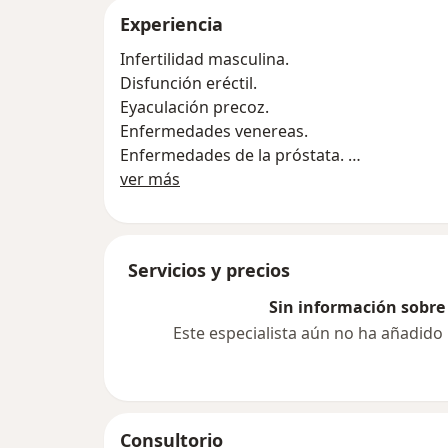
Experiencia
Infertilidad masculina.
Disfunción eréctil.
Eyaculación precoz.
Enfermedades venereas.
Enfermedades de la próstata.
Acerca de mí
Cálculos urinarios.
ver más
Enfermedades del riñón, vejiga, uretra y gen
Cauterización de verrugas en genitales.
CITAS:
Servicios y precios
Sin información sobre 
Este especialista aún no ha añadido
Consultorio