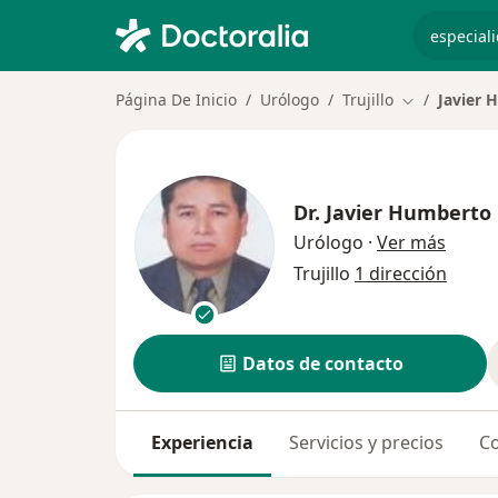
especiali
Página De Inicio
Urólogo
Trujillo
Javier 
Cambiar de 
Dr.
Javier Humberto
sobre 
Urólogo
·
Ver más
Trujillo
1 dirección
Datos de contacto
Experiencia
Servicios y precios
Co