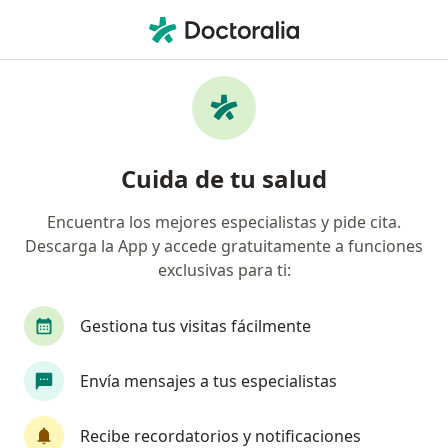
Men
Urólogo • P j El Bosque, Trujillo, La Libertad
Filtros
Seguro
Mapa
Urólogos en P.j. El Bosque, Trujillo
Cuida de tu salud
Encuentra los mejores especialistas y pide cita.
Descarga la App y accede gratuitamente a funciones
exclusivas para ti:
Gestiona tus visitas fácilmente
Dr. Omar Vega Lizarraga
Envía mensajes a tus especialistas
Urólogo
28 opinión
Recibe recordatorios y notificaciones