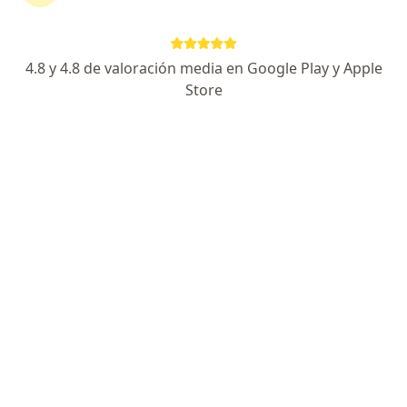
Jirón Bolognesi 740 - Oficina 107. Clínica Suárez, Trujillo
•
Mapa
Dr. Omar Vega - Cirujano Urólogo
Visita Urología
Precio sin especificar
4.8 y 4.8 de valoración media en Google Play y Apple
Este especialista no ofrece reserva de cita en línea en esta dirección.
Store
Solicita una cita
Dr. Jonathan Vásquez Del Aguila
Urólogo
72 opinión