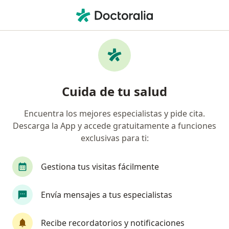
Men
Urólogo • Cui Chicago, Trujillo, La Libertad
Filtros
Seguro
Mapa
Urólogos en Cui Chicago, Trujillo
Cuida de tu salud
Encuentra los mejores especialistas y pide cita.
Descarga la App y accede gratuitamente a funciones
exclusivas para ti:
Gestiona tus visitas fácilmente
Dr. Jonathan Vásquez Del Aguila
Envía mensajes a tus especialistas
Urólogo
72 opinión
Recibe recordatorios y notificaciones