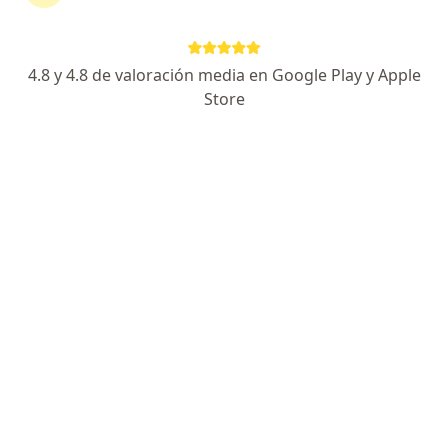
Carlos Fernando Ruiz Semba
Traumatólogo y ortopedista
4.8 y 4.8 de valoración media en Google Play y Apple
Lince
Store
Agendar cita
Miguel Angel Landecho Quispe
Traumatólogo y ortopedista
Lima
Alfredo Aybar Montoya
Traumatólogo y ortopedista
Lima
Jaime Eduardo Diaz Navarro