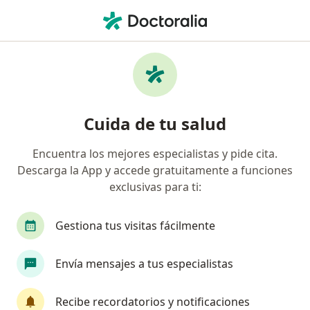
Men
¿Qué estás buscando?
Página De Inicio
Servicios
Onicectomias
Onicectomias - Información,
Cuida de tu salud
expertos y preguntas frecuentes
Encuentra los mejores especialistas y pide cita.
Descarga la App y accede gratuitamente a funciones
exclusivas para ti:
Información
Gestiona tus visitas fácilmente
Expertos en onicectomias
Envía mensajes a tus especialistas
Recibe recordatorios y notificaciones