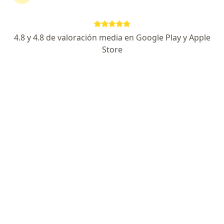
Expertos en cirugía de preservación y
artroscopía de cadera
4.8 y 4.8 de valoración media en Google Play y Apple
Store
Carlos Fernando Ruiz Semba
Traumatólogo y ortopedista
Lince
Agendar cita
Edinson Valladolid Purizaga
Traumatólogo y ortopedista
Piura
Agendar cita
Miguel Angel Landecho Quispe
Traumatólogo y ortopedista