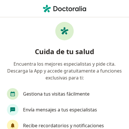
Men
¿Qué estás buscando?
Página De Inicio
Servicios
Cirugía De Preservación Y Artroscopía De Cadera
Cirugía de preservación y
Cuida de tu salud
artroscopía de cadera -
Encuentra los mejores especialistas y pide cita.
Información, expertos y
Descarga la App y accede gratuitamente a funciones
preguntas frecuentes
exclusivas para ti:
Gestiona tus visitas fácilmente
Envía mensajes a tus especialistas
Información
Recibe recordatorios y notificaciones