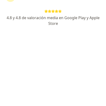
Alberto Gómez Meléndez
4.8 y 4.8 de valoración media en Google Play y Apple
Store
Cirujano general
Lima
Agendar cita
Alvaro Tantaleán Calle
Cirujano general
Trujillo
Agendar cita
Edson Junior Perrin Berrios
Cirujano general
Arequipa