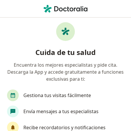
Men
¿Qué estás buscando?
Página De Inicio
Servicios
Cirugía De La Pared Abdominal
Cirugía de la pared abdominal -
Cuida de tu salud
Información, expertos y
Encuentra los mejores especialistas y pide cita.
preguntas frecuentes
Descarga la App y accede gratuitamente a funciones
exclusivas para ti:
Gestiona tus visitas fácilmente
Información
Envía mensajes a tus especialistas
Expertos en cirugía de la pared abdominal
Recibe recordatorios y notificaciones