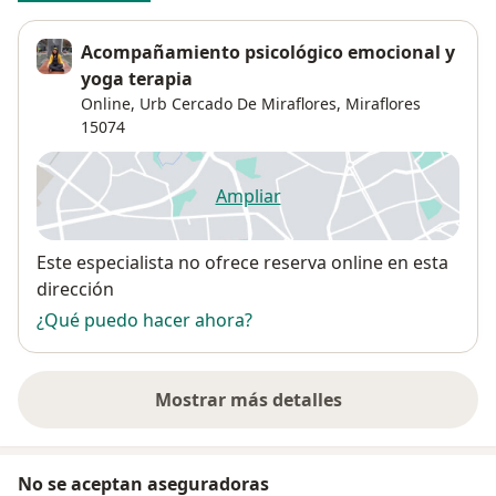
Acompañamiento psicológico emocional y
yoga terapia
Online,
Urb Cercado De Miraflores
,
Miraflores
15074
Ampliar
se abre en una nueva pestañ
Disponibilidad
Este especialista no ofrece reserva online en esta
dirección
¿Qué puedo hacer ahora?
Mostrar más detalles
sobre la dirección
No se aceptan aseguradoras