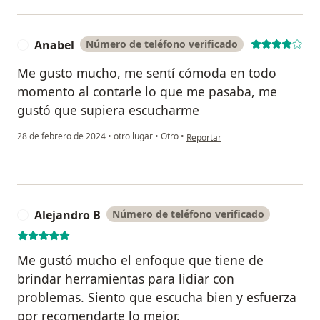
Anabel
Número de teléfono verificado
A
Me gusto mucho, me sentí cómoda en todo
momento al contarle lo que me pasaba, me
gustó que supiera escucharme
en opinión del usuario Anabel
28 de febrero de 2024
•
otro lugar
•
Otro
•
Reportar
Alejandro B
Número de teléfono verificado
A
Me gustó mucho el enfoque que tiene de
brindar herramientas para lidiar con
problemas. Siento que escucha bien y esfuerza
por recomendarte lo mejor.