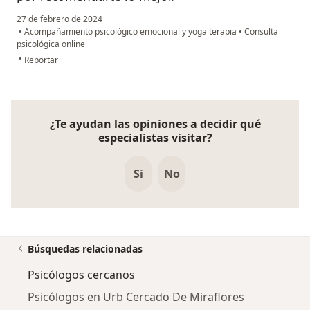
27 de febrero de 2024
•
Acompañamiento psicológico emocional y yoga terapia
•
Consulta
psicológica online
en opinión del usuario Alejandro B
•
Reportar
¿Te ayudan las opiniones a decidir qué
especialistas visitar?
Si
No
Búsquedas relacionadas
Psicólogos cercanos
Psicólogos en Urb Cercado De Miraflores