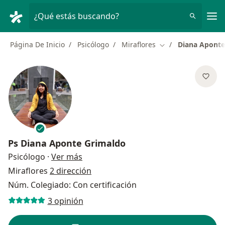
Men
¿Qué estás buscando?
Página De Inicio
Psicólogo
Miraflores
Diana Aponte
Cambiar de ciudad
Ps
Diana Aponte Grimaldo
sobre las especializaciones
Psicólogo
·
Ver más
Miraflores
2 dirección
Núm. Colegiado: Con certificación
3 opinión