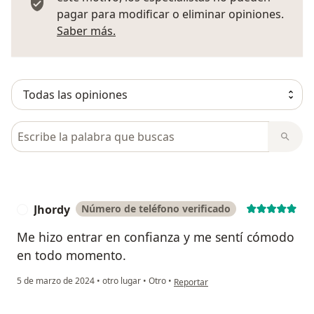
pagar para modificar o eliminar opiniones.
Más información sobre opiniones
Saber más.
Busca en opiniones
Jhordy
Número de teléfono verificado
J
Me hizo entrar en confianza y me sentí cómodo
en todo momento.
en opinión del usuario Jhordy
5 de marzo de 2024
•
otro lugar
•
Otro
•
Reportar