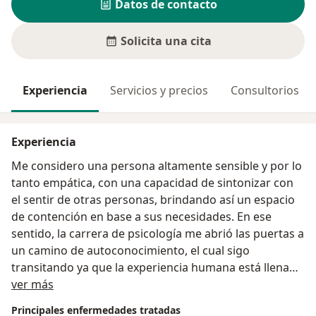
Datos de contacto
Solicita una cita
Experiencia
Servicios y precios
Consultorios
Experiencia
Me considero una persona altamente sensible y por lo
tanto empática, con una capacidad de sintonizar con
el sentir de otras personas, brindando así un espacio
de contención en base a sus necesidades. En ese
sentido, la carrera de psicología me abrió las puertas a
un camino de autoconocimiento, el cual sigo
transitando ya que la experiencia humana está llena
Acerca de mí
de altos y bajos, siendo clave el hecho de aprender a
ver más
gestionar las emociones, reconocer patrones de
Principales enfermedades tratadas