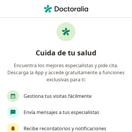
Men
Test De Machover • Cercado de Lima, Lima
Filtros
• 1
Seguro
Mapa
Especialistas en Test de Machover Cercado
Cuida de tu salud
de Lima
Encuentra los mejores especialistas y pide cita.
Descarga la App y accede gratuitamente a funciones
¿Qué especialidad estás buscando?
exclusivas para ti:
Psicólogo
Psiquiatra
Terapeuta compleme
Gestiona tus visitas fácilmente
Envía mensajes a tus especialistas
Recibe recordatorios y notificaciones