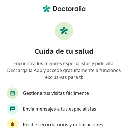
Men
Terapia De Familia • Chorrillos, Lima
Filtros
• 1
Seguro
Mapa
Especialistas en Terapia de familia Chorrillos
Cuida de tu salud
Encuentra los mejores especialistas y pide cita.
¿Qué especialidad estás buscando?
Descarga la App y accede gratuitamente a funciones
Psicólogo
Psiquiatra
Terapeuta compleme
exclusivas para ti:
Gestiona tus visitas fácilmente
Envía mensajes a tus especialistas
Recibe recordatorios y notificaciones