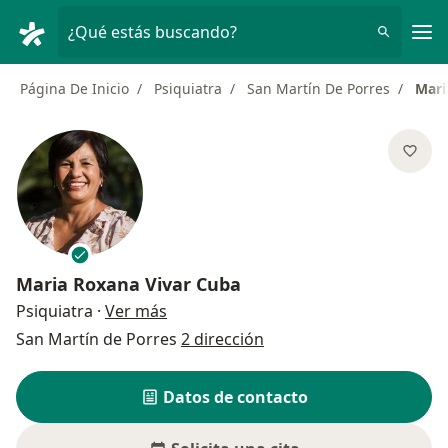
Men
¿Qué estás buscando?
Página De Inicio
Psiquiatra
San Martín De Porres
Mari
Maria Roxana Vivar Cuba
sobre las especializaciones
Psiquiatra
·
Ver más
San Martín de Porres
2 dirección
Datos de contacto