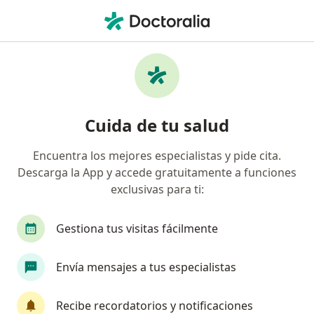
Men
Psicoterapia • Surco, Lima
Filtros
• 1
Seguro
Mapa
Especialistas en Psicoterapia Surco
Cuida de tu salud
Encuentra los mejores especialistas y pide cita.
¿Qué especialidad estás buscando?
Descarga la App y accede gratuitamente a funciones
Psicólogo
Psiquiatra
Terapeuta compleme
exclusivas para ti:
Gestiona tus visitas fácilmente
Envía mensajes a tus especialistas
Recibe recordatorios y notificaciones