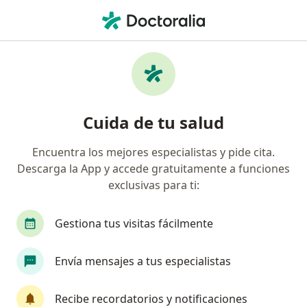
Men
Psicoterapia • Surco, Lima
Filtros
• 1
Seguro
Mapa
Especialistas en Psicoterapia Surco
Cuida de tu salud
Encuentra los mejores especialistas y pide cita.
¿Qué especialidad estás buscando?
Descarga la App y accede gratuitamente a funciones
Psicólogo
Psiquiatra
Terapeuta compleme
exclusivas para ti:
Gestiona tus visitas fácilmente
Envía mensajes a tus especialistas
Recibe recordatorios y notificaciones