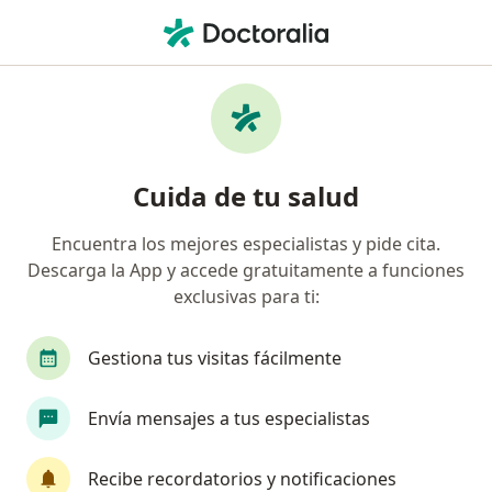
Men
Psicoterapia • Miraflores, Lima
Filtros
• 1
Seguro
Mapa
Especialistas en Psicoterapia Miraflores
Cuida de tu salud
Encuentra los mejores especialistas y pide cita.
¿Qué especialidad estás buscando?
Descarga la App y accede gratuitamente a funciones
Psicólogo
Psiquiatra
Terapeuta compleme
exclusivas para ti:
Gestiona tus visitas fácilmente
Envía mensajes a tus especialistas
Recibe recordatorios y notificaciones