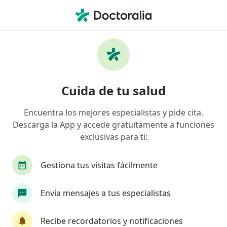
Men
Psicoterapia • Miraflores, Lima
Filtros
• 1
Seguro
Mapa
Especialistas en Psicoterapia Miraflores
Cuida de tu salud
Encuentra los mejores especialistas y pide cita.
¿Qué especialidad estás buscando?
Descarga la App y accede gratuitamente a funciones
Psicólogo
Psiquiatra
Terapeuta compleme
exclusivas para ti:
Gestiona tus visitas fácilmente
Envía mensajes a tus especialistas
Recibe recordatorios y notificaciones