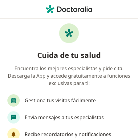
Men
Psicoterapia Con Adolescentes • Miraflores, Lima
Filtros
• 1
Seguro
Mapa
Especialistas en Psicoterapia con
Cuida de tu salud
adolescentes Miraflores
Encuentra los mejores especialistas y pide cita.
Descarga la App y accede gratuitamente a funciones
¿Qué especialidad estás buscando?
exclusivas para ti:
Psicólogo
Gestiona tus visitas fácilmente
Envía mensajes a tus especialistas
Recibe recordatorios y notificaciones